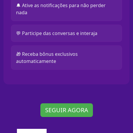
🔔 Ative as notificações para não perder
nada
💬 Participe das conversas e interaja
🎁 Receba bônus exclusivos
automaticamente
SEGUIR AGORA