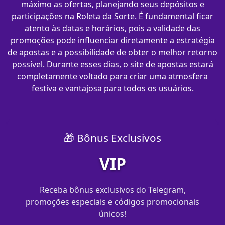
máximo as ofertas, planejando seus depósitos e
participações na Roleta da Sorte. É fundamental ficar
atento às datas e horários, pois a validade das
promoções pode influenciar diretamente a estratégia
de apostas e a possibilidade de obter o melhor retorno
possível. Durante esses dias, o site de apostas estará
completamente voltado para criar uma atmosfera
festiva e vantajosa para todos os usuários.
🎁 Bônus Exclusivos
VIP
Receba bônus exclusivos do Telegram,
promoções especiais e códigos promocionais
únicos!