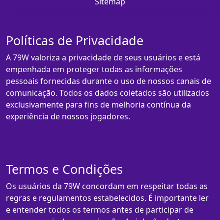
Sitemap
Políticas de Privacidade
A 79W valoriza a privacidade de seus usuários e está
empenhada em proteger todas as informações
pessoais fornecidas durante o uso de nossos canais de
comunicação. Todos os dados coletados são utilizados
exclusivamente para fins de melhoria contínua da
experiência de nossos jogadores.
Termos e Condições
Os usuários da 79W concordam em respeitar todas as
regras e regulamentos estabelecidos. É importante ler
e entender todos os termos antes de participar de