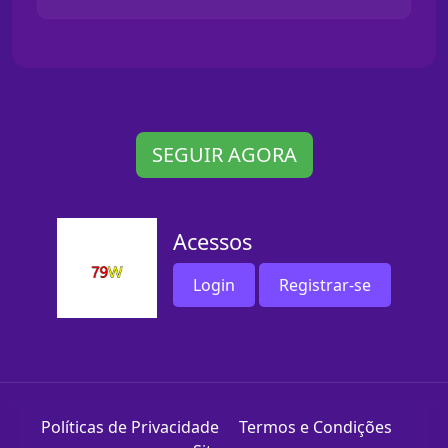
SEGUIR AGORA
Acessos
Login
Registrar-se
Políticas de Privacidade
Termos e Condições