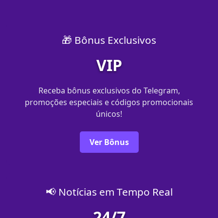
🎁 Bônus Exclusivos
VIP
Receba bônus exclusivos do Telegram,
promoções especiais e códigos promocionais
únicos!
Ver Bônus
📢 Notícias em Tempo Real
24/7