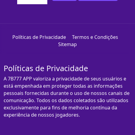
Políticas de Privacidade
Termos e Condições
Sitemap
Políticas de Privacidade
A 7B777 APP valoriza a privacidade de seus usuários e
está empenhada em proteger todas as informações
pessoais fornecidas durante o uso de nossos canais de
comunicação. Todos os dados coletados são utilizados
exclusivamente para fins de melhoria contínua da
experiência de nossos jogadores.