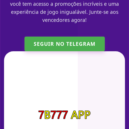
você tem acesso a promoções incríveis e uma
experiência de jogo inigualável. Junte-se aos
vencedores agora!
SEGUIR NO TELEGRAM