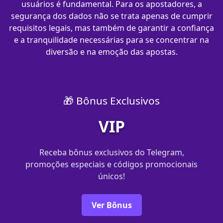
usuários é fundamental. Para os apostadores, a
segurança dos dados não se trata apenas de cumprir
requisitos legais, mas também de garantir a confiança
e a tranquilidade necessárias para se concentrar na
diversão e na emoção das apostas.
🎁 Bônus Exclusivos
VIP
Receba bônus exclusivos do Telegram,
promoções especiais e códigos promocionais
únicos!
Ver Bônus