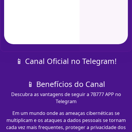
📱 Canal Oficial no Telegram!
📱 Benefícios do Canal
Descubra as vantagens de seguir a 7B777 APP no
Telegram
Em um mundo onde as ameaças cibernéticas se
multiplicam e os ataques a dados pessoais se tornam
cada vez mais frequentes, proteger a privacidade dos