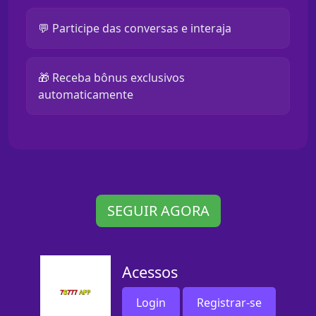
💬 Participe das conversas e interaja
🎁 Receba bônus exclusivos
automaticamente
SEGUIR AGORA
Acessos
Login
Registrar-se