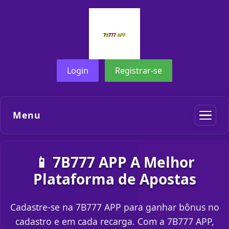
Login
Registrar-se
Menu
📱 7B777 APP A Melhor
Plataforma de Apostas
Cadastre-se na 7B777 APP para ganhar bônus no
cadastro e em cada recarga. Com a 7B777 APP,