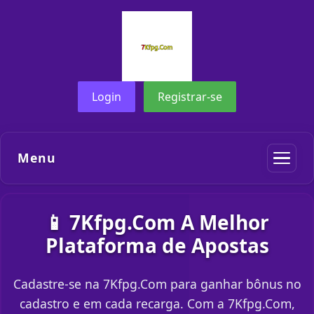
Login
Registrar-se
Menu
📱 7Kfpg.Com A Melhor
Plataforma de Apostas
Cadastre-se na 7Kfpg.Com para ganhar bônus no
cadastro e em cada recarga. Com a 7Kfpg.Com,