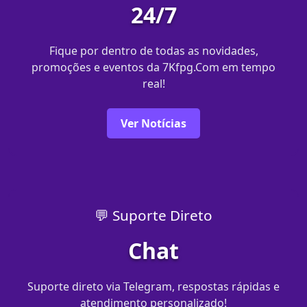
24/7
Fique por dentro de todas as novidades,
promoções e eventos da 7Kfpg.Com em tempo
real!
Ver Notícias
💬 Suporte Direto
Chat
Suporte direto via Telegram, respostas rápidas e
atendimento personalizado!