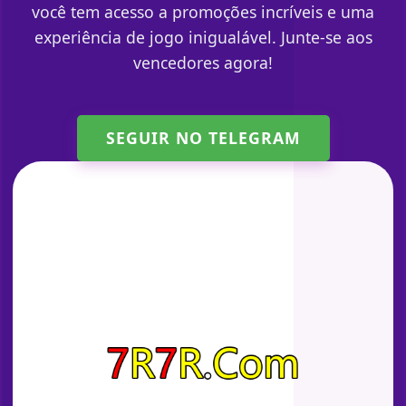
você tem acesso a promoções incríveis e uma
experiência de jogo inigualável. Junte-se aos
vencedores agora!
SEGUIR NO TELEGRAM