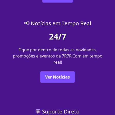
📢 Notícias em Tempo Real
24/7
Fique por dentro de todas as novidades,
promoções e eventos da 7R7R.Com em tempo
real!
Ver Notícias
💬 Suporte Direto