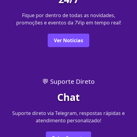
Fique por dentro de todas as novidades,
promoções e eventos da 7Vip em tempo real!
Ver Notícias
💬 Suporte Direto
Chat
Suporte direto via Telegram, respostas rápidas e
atendimento personalizado!