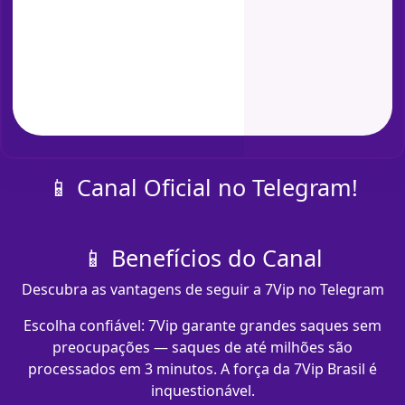
📱 Canal Oficial no Telegram!
📱 Benefícios do Canal
Descubra as vantagens de seguir a 7Vip no Telegram
Escolha confiável: 7Vip garante grandes saques sem
preocupações — saques de até milhões são
processados em 3 minutos. A força da 7Vip Brasil é
inquestionável.