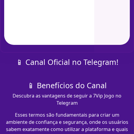
📱 Canal Oficial no Telegram!
📱 Benefícios do Canal
Descubra as vantagens de seguir a 7Vip Jogo no
Telegram
Esses termos são fundamentais para criar um
ambiente de confiança e segurança, onde os usuários
sabem exatamente como utilizar a plataforma e quais