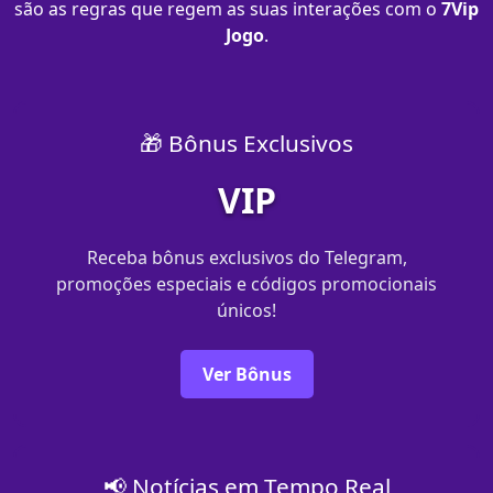
são as regras que regem as suas interações com o
7Vip
Jogo
.
🎁 Bônus Exclusivos
VIP
Receba bônus exclusivos do Telegram,
promoções especiais e códigos promocionais
únicos!
Ver Bônus
📢 Notícias em Tempo Real