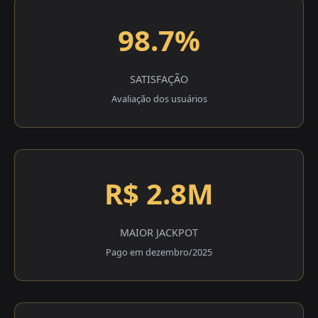
98.7%
SATISFAÇÃO
Avaliação dos usuários
R$ 2.8M
MAIOR JACKPOT
Pago em dezembro/2025