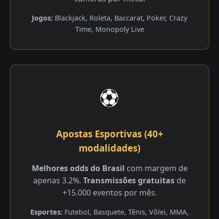
Jogos:
Blackjack, Roleta, Baccarat, Poker, Crazy
Time, Monopoly Live
⚽
Apostas Esportivas (40+
modalidades)
Melhores odds do Brasil
com margem de
apenas 3.2%.
Transmissões gratuitas
de
+15.000 eventos por mês.
Esportes:
Futebol, Basquete, Tênis, Vôlei, MMA,