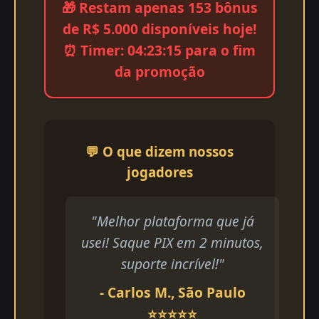
🎁 Restam apenas 153 bônus
de R$ 5.000 disponíveis hoje!
⏰ Timer: 04:23:15 para o fim
da promoção
💬 O que dizem nossos
jogadores
"Melhor plataforma que já
usei! Saque PIX em 2 minutos,
suporte incrível!"
- Carlos M., São Paulo
⭐⭐⭐⭐⭐