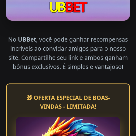
No
UBBet
, você pode ganhar recompensas
incríveis ao convidar amigos para o nosso
site. Compartilhe seu link e ambos ganham
bônus exclusivos. É simples e vantajoso!
🎁 OFERTA ESPECIAL DE BOAS-
VINDAS - LIMITADA!