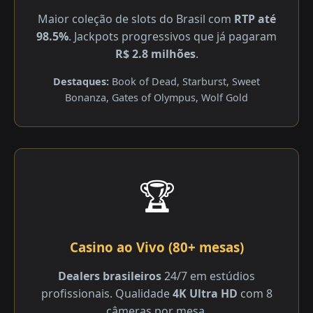
Maior coleção de slots do Brasil com
RTP até
98.5%
. Jackpots progressivos que já pagaram
R$ 2.8 milhões
.
Destaques:
Book of Dead, Starburst, Sweet
Bonanza, Gates of Olympus, Wolf Gold
🏆
Casino ao Vivo (80+ mesas)
Dealers brasileiros
24/7 em estúdios
profissionais. Qualidade
4K Ultra HD
com 8
câmeras por mesa.