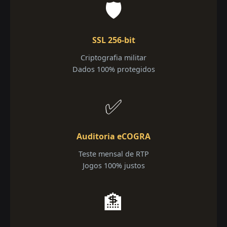
🛡️
SSL 256-bit
Criptografia militar
Dados 100% protegidos
✅
Auditoria eCOGRA
Teste mensal de RTP
Jogos 100% justos
🏦