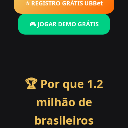
⭐ REGISTRO GRÁTIS UBBet
🎮 JOGAR DEMO GRÁTIS
🏆 Por que 1.2
milhão de
brasileiros