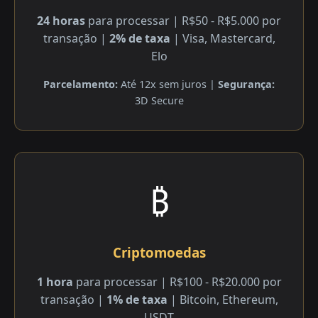
24 horas
para processar | R$50 - R$5.000 por
transação |
2% de taxa
| Visa, Mastercard,
Elo
Parcelamento:
Até 12x sem juros |
Segurança:
3D Secure
₿
Criptomoedas
1 hora
para processar | R$100 - R$20.000 por
transação |
1% de taxa
| Bitcoin, Ethereum,
USDT