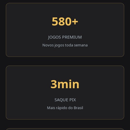
580+
JOGOS PREMIUM
Novos jogos toda semana
3min
SAQUE PIX
Mais rápido do Brasil