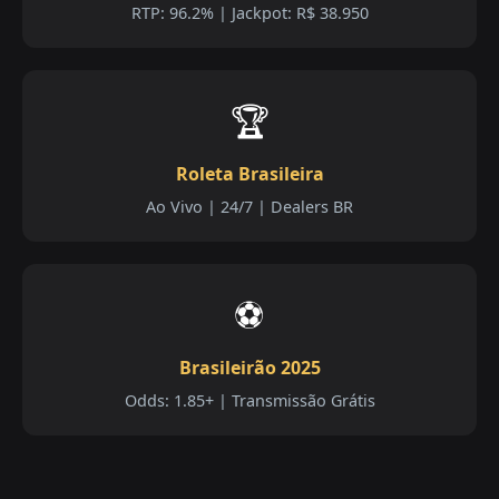
RTP: 96.2% | Jackpot: R$ 38.950
🏆
Roleta Brasileira
Ao Vivo | 24/7 | Dealers BR
⚽
Brasileirão 2025
Odds: 1.85+ | Transmissão Grátis