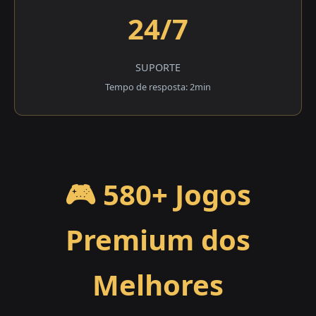
24/7
SUPORTE
Tempo de resposta: 2min
🎮 580+ Jogos
Premium dos
Melhores