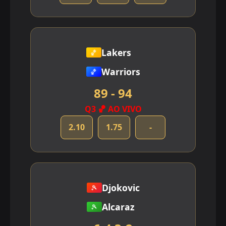
Lakers
🏀
Warriors
🏀
89 - 94
Q3 🏀 AO VIVO
2.10
1.75
-
Djokovic
🎾
Alcaraz
🎾