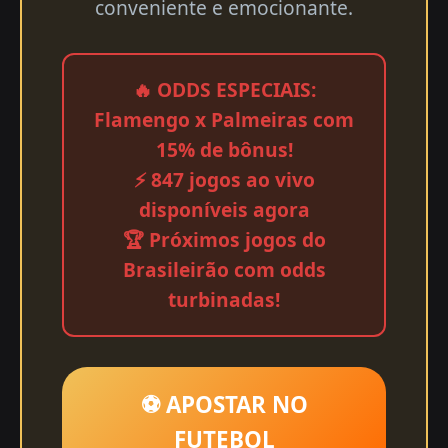
conveniente e emocionante.
🔥 ODDS ESPECIAIS:
Flamengo x Palmeiras com
15% de bônus!
⚡ 847 jogos ao vivo
disponíveis agora
🏆 Próximos jogos do
Brasileirão com odds
turbinadas!
⚽ APOSTAR NO
FUTEBOL