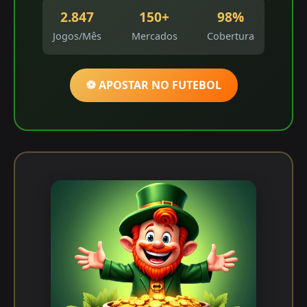
2.847
150+
98%
Jogos/Mês
Mercados
Cobertura
⚽ APOSTAR NO FUTEBOL