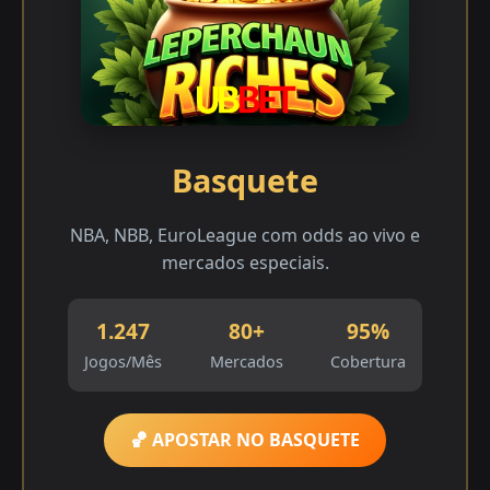
Basquete
NBA, NBB, EuroLeague com odds ao vivo e
mercados especiais.
1.247
80+
95%
Jogos/Mês
Mercados
Cobertura
🏀 APOSTAR NO BASQUETE