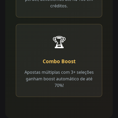
créditos.
🏆
Combo Boost
Apostas múltiplas com 3+ seleções
ganham boost automático de até
70%!