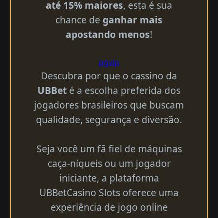
até 15% maiores
, esta é sua
chance de
ganhar mais
apostando menos
!
pgvip
Descubra por que o cassino da
UBBet
é a escolha preferida dos
jogadores brasileiros que buscam
qualidade, segurança e diversão.
Seja você um fã fiel de máquinas
caça-níqueis ou um jogador
iniciante, a plataforma
UBBetCasino Slots oferece uma
experiência de jogo online