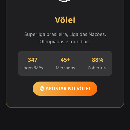
Vôlei
Superliga brasileira, Liga das Nações,
Olimpíadas e mundiais.
347
45+
88%
Jogos/Mês
Mercados
Cobertura
🏐 APOSTAR NO VÔLEI